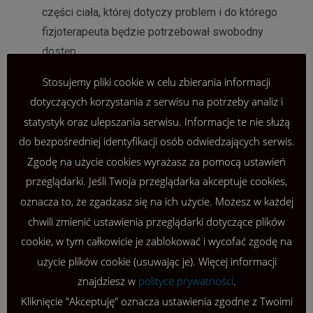
części ciała, której dotyczy problem i do którego
fizjoterapeuta będzie potrzebował swobodny
dostęp,
Ogranicz lub zrezygnuj z leków
Stosujemy pliki cookie w celu zbierania informacji
przeciwbólowych: Przed wizytą nie przyjmuj
dotyczących korzystania z serwisu na potrzeby analiz i
leków przeciwbólowych, chyba, że problem, z
statystyk oraz ulepszania serwisu. Informacje te nie służą
którym do nas przychodzisz bezwzględnie tego
do bezpośredniej identyfikacji osób odwiedzających serwis.
wymaga,
Zgodę na użycie cookies wyrażasz za pomocą ustawień
Przemyśl swoje cele: Przygotuj się na rozmowę
przeglądarki. Jeśli Twoja przeglądarka akceptuje cookies,
z fizjoterapeutą na temat swoich celów w
oznacza to, że zgadzasz się na ich użycie. Możesz w każdej
odniesieniu do leczenia i powrotu do zdrowia.
chwili zmienić ustawienia przeglądarki dotyczące plików
Czy chcesz wrócić do uprawiania sportu,
cookie, w tym całkowicie je zablokować i wycofać zgodę na
odzyskać pełną funkcjonalność np. ręki, czy może
użycie plików cookie (usuwając je). Więcej informacji
chodzić bez bólu?
znajdziesz w
polityce prywatności
.
Przygotuj pytania: Przed wizytą warto pomyśleć
Kliknięcie "Akceptuję" oznacza ustawienia zgodne z Twoimi
o wszelkich pytaniach, które chcesz zadać