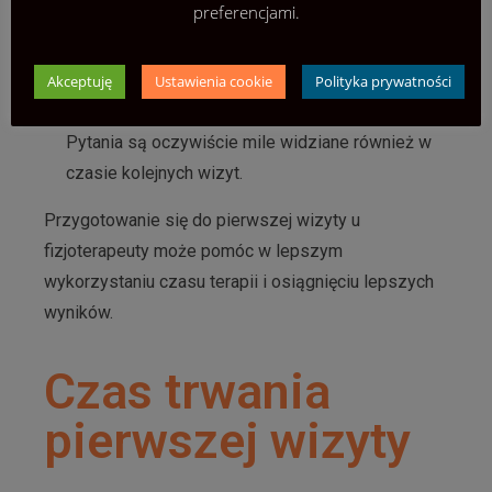
preferencjami.
fizjoterapeucie w trakcie pierwszej wizyty.
Możesz pytać o sposób leczenia, czas trwania
terapii, a także o to, co możesz zrobić w domu,
Akceptuję
Ustawienia cookie
Polityka prywatności
aby wesprzeć proces powrotu do zdrowia.
Pytania są oczywiście mile widziane również w
czasie kolejnych wizyt.
Przygotowanie się do pierwszej wizyty u
fizjoterapeuty może pomóc w lepszym
wykorzystaniu czasu terapii i osiągnięciu lepszych
wyników.
Czas trwania
pierwszej wizyty