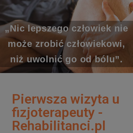
„Nic lepszego człowiek nie
może zrobić człowiekowi,
niż uwolnić go od bólu”.
Pierwsza wizyta u
fizjoterapeuty -
Rehabilitanci.pl